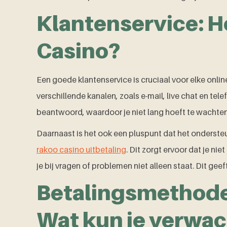
Klantenservice: H
Casino?
Een goede klantenservice is cruciaal voor elke online
verschillende kanalen, zoals e-mail, live chat en te
beantwoord, waardoor je niet lang hoeft te wachten
Daarnaast is het ook een pluspunt dat het onderste
rakoo casino uitbetaling
. Dit zorgt ervoor dat je ni
je bij vragen of problemen niet alleen staat. Dit ge
Betalingsmethoden
Wat kun je verwa