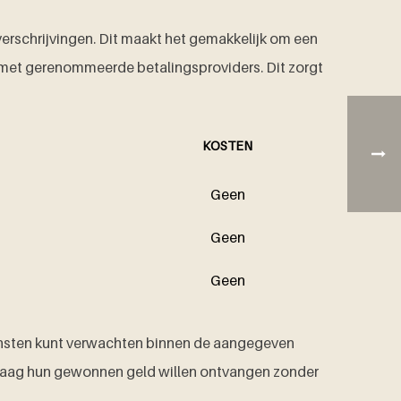
erschrijvingen. Dit maakt het gemakkelijk om een
rkt met gerenommeerde betalingsproviders. Dit zorgt
KOSTEN
Geen
Geen
Geen
winsten kunt verwachten binnen de aangegeven
e graag hun gewonnen geld willen ontvangen zonder