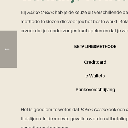
Bij
Rakoo Casino
heb je de keuze uit verschillende 
methode te kiezen die voor jou het beste werkt. Bela
ervoor dat je zonder zorgen kunt spelen en dat je w
BETALINGSMETHODE
Creditcard
e-Wallets
Bankoverschrijving
Het is goed om te weten dat
Rakoo Casino
ook een
r
tijdslijnen. In de meeste gevallen worden uitbetali
onnodige vertragingen.