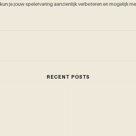
kun je jouw spelervaring aanzienlijk verbeteren en mogelijk meer
RECENT POSTS