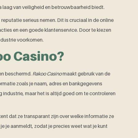
a laag van veiligheid en betrouwbaarheid biedt.
eputatie serieus nemen. Dit is cruciaal in de online
sacties en een goede klantenservice. Door te kiezen
ndustrie voorkomen.
koo Casino?
rden beschermd.
Rakoo Casino
maakt gebruik van de
nformatie zoals je naam, adres en bankgegevens
 industrie, maar het is altijd goed om te controleren
nt dat ze transparant zijn over welke informatie ze
je je aanmeldt, zodat je precies weet wat je kunt