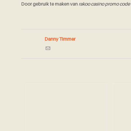
Door gebruik te maken van
rakoo casino promo code
Danny Timmer