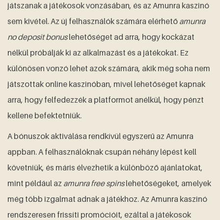
játszanak a játékosok vonzásában, és az Amunra kaszinó
sem kivétel. Az új felhasználók számára elérhető
amunra
no deposit bonus
lehetőséget ad arra, hogy kockázat
nélkül próbálják ki az alkalmazást és a játékokat. Ez
különösen vonzó lehet azok számára, akik még soha nem
játszottak online kaszinóban, mivel lehetőséget kapnak
arra, hogy felfedezzék a platformot anélkül, hogy pénzt
kellene befektetniük.
A bónuszok aktiválása rendkívül egyszerű az Amunra
appban. A felhasználóknak csupán néhány lépést kell
követniük, és máris élvezhetik a különböző ajánlatokat,
mint például az
amunra free spins
lehetőségeket, amelyek
még több izgalmat adnak a játékhoz. Az Amunra kaszinó
rendszeresen frissíti promócióit, ezáltal a játékosok