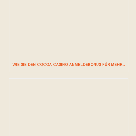
WIE SIE DEN COCOA CASINO ANMELDEBONUS FÜR MEHR SPIELSPASS NUTZEN