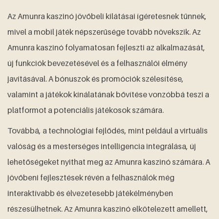
Az Amunra kaszinó jövőbeli kilátásai ígéretesnek tűnnek,
mivel a mobil játék népszerűsége tovább növekszik. Az
Amunra kaszinó folyamatosan fejleszti az alkalmazását,
új funkciók bevezetésével és a felhasználói élmény
javításával. A bónuszok és promóciók szélesítése,
valamint a játékok kínálatának bővítése vonzóbbá teszi a
platformot a potenciális játékosok számára.
Továbbá, a technológiai fejlődés, mint például a virtuális
valóság és a mesterséges intelligencia integrálása, új
lehetőségeket nyithat meg az Amunra kaszinó számára. A
jövőbeni fejlesztések révén a felhasználók még
interaktívabb és élvezetesebb játékélményben
részesülhetnek. Az Amunra kaszinó elkötelezett amellett,