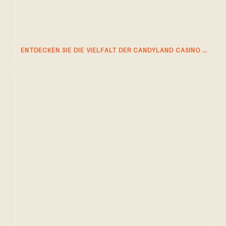
ENTDECKEN SIE DIE VIELFALT DER CANDYLAND CASINO SPIELE UND BONI