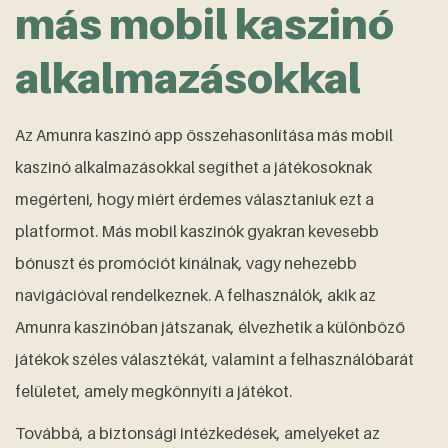
más mobil kaszinó
alkalmazásokkal
Az Amunra kaszinó app összehasonlítása más mobil
kaszinó alkalmazásokkal segíthet a játékosoknak
megérteni, hogy miért érdemes választaniuk ezt a
platformot. Más mobil kaszinók gyakran kevesebb
bónuszt és promóciót kínálnak, vagy nehezebb
navigációval rendelkeznek. A felhasználók, akik az
Amunra kaszinóban játszanak, élvezhetik a különböző
játékok széles választékát, valamint a felhasználóbarát
felületet, amely megkönnyíti a játékot.
Továbbá, a biztonsági intézkedések, amelyeket az