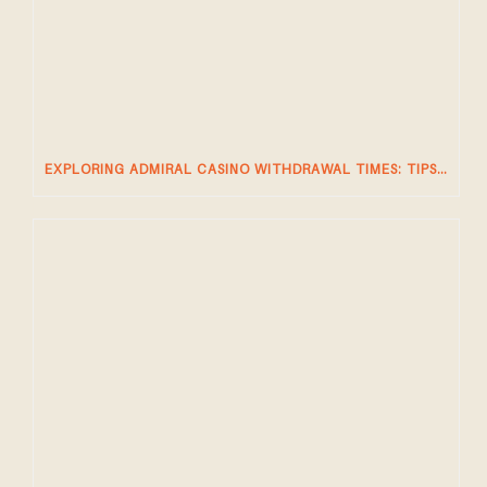
EXPLORING ADMIRAL CASINO WITHDRAWAL TIMES: TIPS FOR A FASTER TRANSACTION