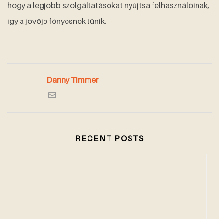
hogy a legjobb szolgáltatásokat nyújtsa felhasználóinak,
így a jövője fényesnek tűnik.
Danny Timmer
RECENT POSTS