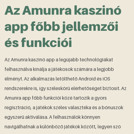
Az Amunra kaszinó
app főbb jellemzői
és funkciói
Az Amunra kaszinó app a legújabb technológiákat
felhasználva kínálja a játékosok számára a legjobb
élményt. Az alkalmazás letölthető Android és iOS
rendszerekre is, így széleskörű elérhetőséget biztosít. Az
Amunra app főbb funkciói közé tartozik a gyors
regisztráció, a játékok széles választéka és a bónuszok
egyszerű aktiválása. A felhasználók könnyen
navigálhatnak a különböző játékok között, legyen szó