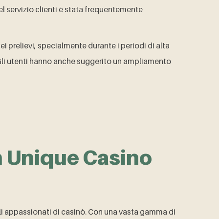
 del servizio clienti è stata frequentemente
i prelievi, specialmente durante i periodi di alta
a. Gli utenti hanno anche suggerito un ampliamento
n Unique Casino
gli appassionati di casinò. Con una vasta gamma di