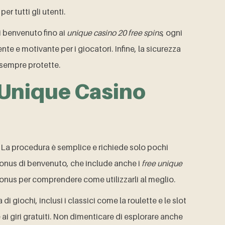
er tutti gli utenti.
di benvenuto fino ai
unique casino 20 free spins
, ogni
e e motivante per i giocatori. Infine, la sicurezza
o sempre protette.
 Unique Casino
p. La procedura è semplice e richiede solo pochi
 bonus di benvenuto, che include anche i
free unique
bonus per comprendere come utilizzarli al meglio.
i giochi, inclusi i classici come la roulette e le slot
i giri gratuiti. Non dimenticare di esplorare anche