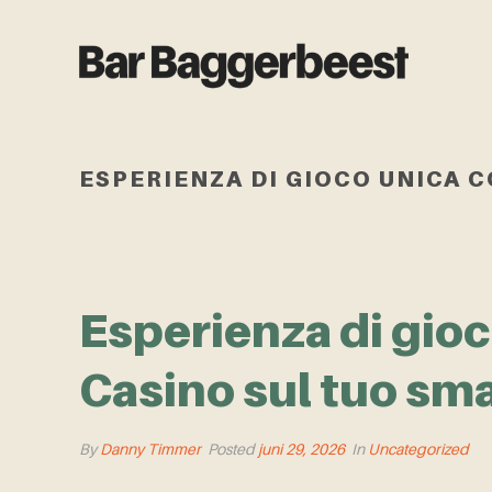
ESPERIENZA DI GIOCO UNICA 
Esperienza di gioc
Casino sul tuo s
By
Danny Timmer
Posted
juni 29, 2026
In
Uncategorized