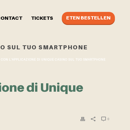
ETEN BESTELLEN
CONTACT
TICKETS
INO SUL TUO SMARTPHONE
A CON L’APPLICAZIONE DI UNIQUE CASINO SUL TUO SMARTPHONE
ione di Unique
0