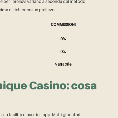
he per i prelievi variano a seconda del metodo
rima di richiedere un prelievo.
COMMISSIONI
0%
0%
Variabile
nique Casino: cosa
 la facilità d’uso dell’app. Molti giocatori