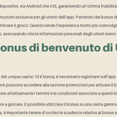
dispositivi, sia Android che iOS, garantendo un’ottima fruibilità p
romozioni esclusive per gli utenti dell’app. Partendo dai bonus 
vare il gioco. Questo rende l’esperienza molto più coinvolgent
ati, assicurando che le informazioni personali degli utenti sian
bonus di benvenuto di
e del
unique casino 10 € bonus
, è necessario registrarsi sull’ap
tenti possono accedere alla sezione promozioni per attivare il
ere attentamente i termini e le condizioni associate a questi 
e a giocare. È possibile utilizzare il bonus su una vasta gamma d
 è importante tenere d’occhio le scadenze relative ai bonus e a