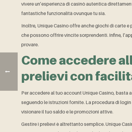
vivere un’esperienza di casinò autentica direttament
fantastiche funzionalità ovunque tu sia.
Inoltre, Unique Casino offre anche giochi di carte e 
che possono offrire vincite sorprendenti. Infine, l’
provare.
Come accedere all
prelievi con facili
Per accedere al tuo account Unique Casino, basta apr
seguendo le istruzioni fornite. La procedura di login 
visionare il tuo saldo e le promozioni attive.
Gestire i prelievi è altrettanto semplice. Unique Casi