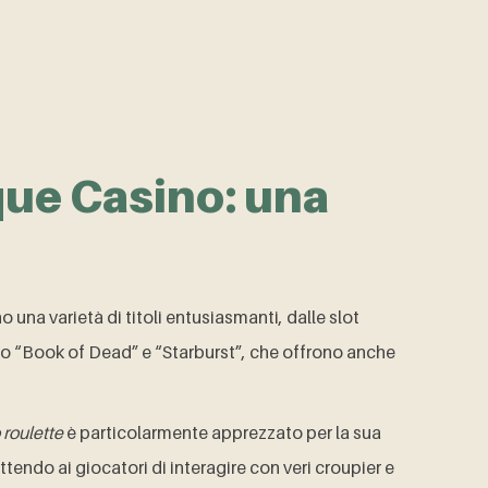
que Casino: una
 una varietà di titoli entusiasmanti, dalle slot
ono “Book of Dead” e “Starburst”, che offrono anche
 roulette
è particolarmente apprezzato per la sua
ettendo ai giocatori di interagire con veri croupier e