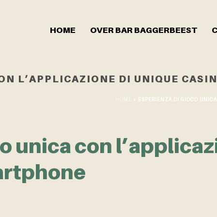
HOME
OVER BAR BAGGERBEEST
CON L’APPLICAZIONE DI UNIQUE CAS
HOME
»
ESPERIENZA DI GIOCO UNIC
o unica con l’applicaz
martphone