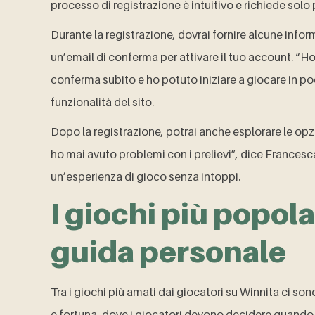
processo di registrazione è intuitivo e richiede sol
Durante la registrazione, dovrai fornire alcune info
un’email di conferma per attivare il tuo account. “Ho
conferma subito e ho potuto iniziare a giocare in po
funzionalità del sito.
Dopo la registrazione, potrai anche esplorare le opz
ho mai avuto problemi con i prelievi”, dice Francesca
un’esperienza di gioco senza intoppi.
I giochi più popola
guida personale
Tra i giochi più amati dai giocatori su Winnita ci s
e fortuna, dove i giocatori devono decidere quando ri