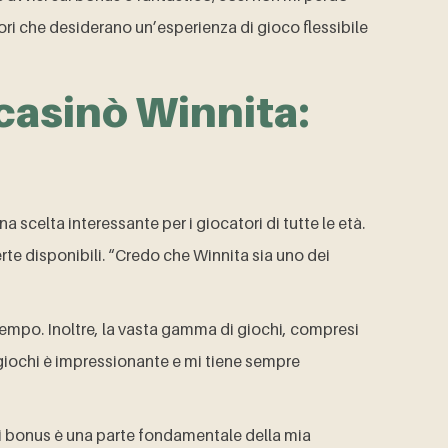
ori che desiderano un’esperienza di gioco flessibile
 casinò Winnita:
scelta interessante per i giocatori di tutte le età.
te disponibili. “Credo che Winnita sia uno dei
 tempo. Inoltre, la vasta gamma di giochi, compresi
 giochi è impressionante e mi tiene sempre
re i bonus è una parte fondamentale della mia