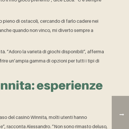
so pieno di ostacoli, cercando di farlo cadere nei
ma anche quando non vinco, mi diverto sempre a
tà. “Adoro la varietà di giochi disponibili”, afferma
ire un’ampia gamma di opzioni per tutti i tipi di
innita: esperienze
caso del casinò Winnita, molti utenti hanno
erte”, racconta Alessandro. “Non sono rimasto deluso,