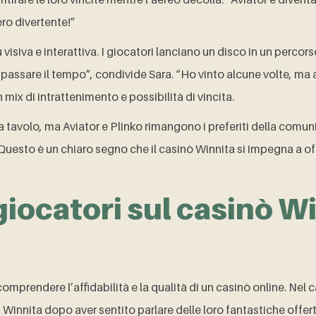
ro divertente!”
ù visiva e interattiva. I giocatori lanciano un disco in un percor
per passare il tempo”, condivide Sara. “Ho vinto alcune volte, 
 mix di intrattenimento e possibilità di vincita.
a tavolo, ma Aviator e Plinko rimangono i preferiti della comuni
esto è un chiaro segno che il casinò Winnita si impegna a offr
iocatori sul casinò W
mprendere l’affidabilità e la qualità di un casinò online. Nel 
a Winnita dopo aver sentito parlare delle loro fantastiche off