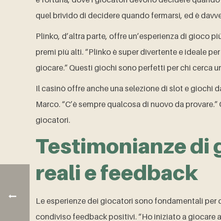
quel brivido di decidere quando fermarsi, ed è davve
Plinko, d’altra parte, offre un’esperienza di gioco pi
premi più alti. “Plinko è super divertente e ideale 
giocare.” Questi giochi sono perfetti per chi cerca un
Il casinò offre anche una selezione di slot e giochi d
Marco. “C’è sempre qualcosa di nuovo da provare.” Qu
giocatori.
Testimonianze di g
reali e feedback
Le esperienze dei giocatori sono fondamentali per co
condiviso feedback positivi. “Ho iniziato a giocare 