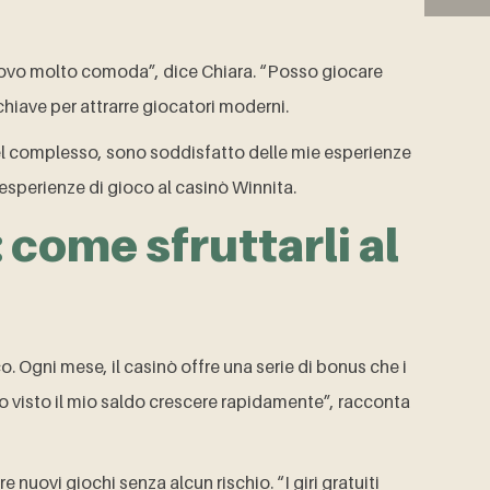
a trovo molto comoda”, dice Chiara. “Posso giocare
chiave per attrarre giocatori moderni.
nel complesso, sono soddisfatto delle mie esperienze
 esperienze di gioco al casinò Winnita.
 come sfruttarli al
 Ogni mese, il casinò offre una serie di bonus che i
 ho visto il mio saldo crescere rapidamente”, racconta
 nuovi giochi senza alcun rischio. “I giri gratuiti