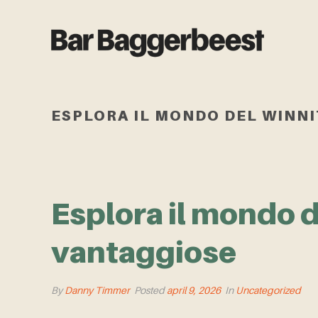
ESPLORA IL MONDO DEL WINNI
Esplora il mondo d
vantaggiose
By
Danny Timmer
Posted
april 9, 2026
In
Uncategorized