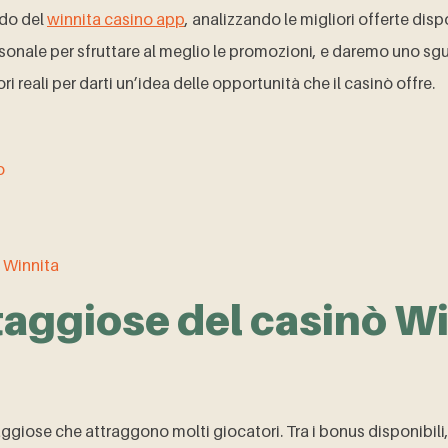
ndo del
winnita casino app
, analizzando le migliori offerte disp
onale per sfruttare al meglio le promozioni, e daremo uno sgu
 reali per darti un’idea delle opportunità che il casinò offre.
o
ò Winnita
taggiose del casinò Wi
aggiose che attraggono molti giocatori. Tra i bonus disponibili,