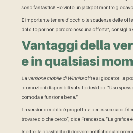
sono fantastici! Ho vinto un jackpot mentre giocavo
È importante tenere d’occhio le scadenze delle offer
del sito per non perdere nessuna offerta”, consiglia
Vantaggi della ve
e in qualsiasi mo
La
versione mobile di Winnita
offre ai giocatori la po
promozioni disponibili sul sito desktop. “Uso spess
comoda e funziona bene.”
La versione mobile è progettata per essere user-frien
trovare ciò che cerco”, dice Francesca. “La grafica è
Inoltre, la possibilità di ricevere notifiche sulle p