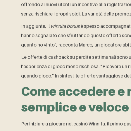
offrendo ai nuovi utenti un incentivo alla registraz
senza rischiare i propri soldi. La varietà delle pro
In aggiunta, il
winnita bonus
è spesso accompagnato da
hanno segnalato che sfruttando queste offerte sono 
quanto ho vinto”, racconta Marco, un giocatore abitua
Le offerte di cashback su perdite settimanali sono u
l’esperienza di gioco meno rischiosa. “Ricevere un r
quando gioco.” In sintesi, le offerte vantaggiose de
Come accedere e r
semplice e veloce
Per iniziare a giocare nel casinò Winnita, il primo pas