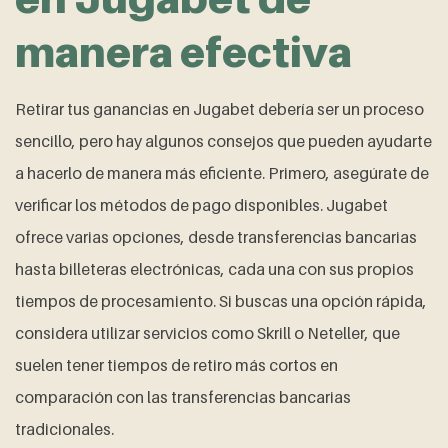
manera efectiva
Retirar tus ganancias en Jugabet debería ser un proceso
sencillo, pero hay algunos consejos que pueden ayudarte
a hacerlo de manera más eficiente. Primero, asegúrate de
verificar los métodos de pago disponibles. Jugabet
ofrece varias opciones, desde transferencias bancarias
hasta billeteras electrónicas, cada una con sus propios
tiempos de procesamiento. Si buscas una opción rápida,
considera utilizar servicios como Skrill o Neteller, que
suelen tener tiempos de retiro más cortos en
comparación con las transferencias bancarias
tradicionales.