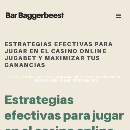
ESTRATEGIAS EFECTIVAS PARA
JUGAR EN EL CASINO ONLINE
JUGABET Y MAXIMIZAR TUS
GANANCIAS
HOME
»
ESTRATEGIAS EFECTIVAS PARA JUGAR EN EL CASINO ONLINE
JUGABET Y MAXIMIZAR TUS GANANCIAS
Estrategias
efectivas para jugar