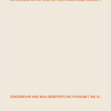
DISKUBREHIN ANG MGA BENEPISYO NG PAGGAMIT NG VIC SOTTO CASINO APP DOWNLOAD