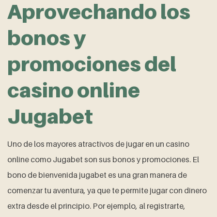
Aprovechando los
bonos y
promociones del
casino online
Jugabet
Uno de los mayores atractivos de jugar en un casino
online como Jugabet son sus bonos y promociones. El
bono de bienvenida jugabet es una gran manera de
comenzar tu aventura, ya que te permite jugar con dinero
extra desde el principio. Por ejemplo, al registrarte,