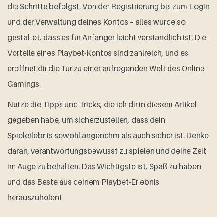
die Schritte befolgst. Von der Registrierung bis zum Login
und der Verwaltung deines Kontos – alles wurde so
gestaltet, dass es für Anfänger leicht verständlich ist. Die
Vorteile eines Playbet-Kontos sind zahlreich, und es
eröffnet dir die Tür zu einer aufregenden Welt des Online-
Gamings.
Nutze die Tipps und Tricks, die ich dir in diesem Artikel
gegeben habe, um sicherzustellen, dass dein
Spielerlebnis sowohl angenehm als auch sicher ist. Denke
daran, verantwortungsbewusst zu spielen und deine Zeit
im Auge zu behalten. Das Wichtigste ist, Spaß zu haben
und das Beste aus deinem Playbet-Erlebnis
herauszuholen!