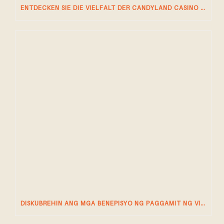
ENTDECKEN SIE DIE VIELFALT DER CANDYLAND CASINO SPIELE UND BONI
DISKUBREHIN ANG MGA BENEPISYO NG PAGGAMIT NG VIC SOTTO CASINO APP DOWNLOAD