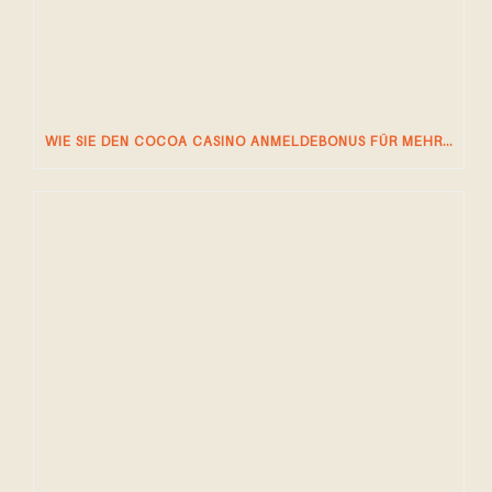
WIE SIE DEN COCOA CASINO ANMELDEBONUS FÜR MEHR SPIELSPASS NUTZEN