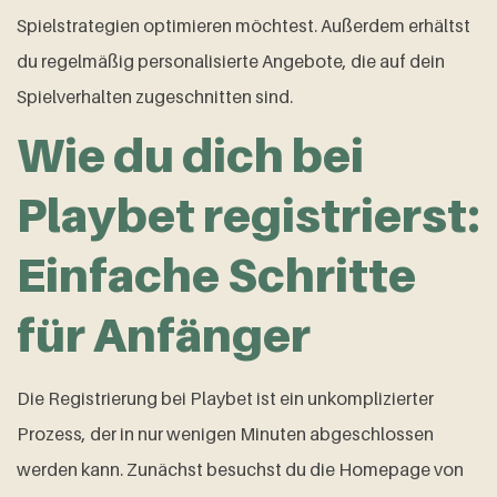
Spielstrategien optimieren möchtest. Außerdem erhältst
du regelmäßig personalisierte Angebote, die auf dein
Spielverhalten zugeschnitten sind.
Wie du dich bei
Playbet registrierst:
Einfache Schritte
für Anfänger
Die Registrierung bei Playbet ist ein unkomplizierter
Prozess, der in nur wenigen Minuten abgeschlossen
werden kann. Zunächst besuchst du die Homepage von