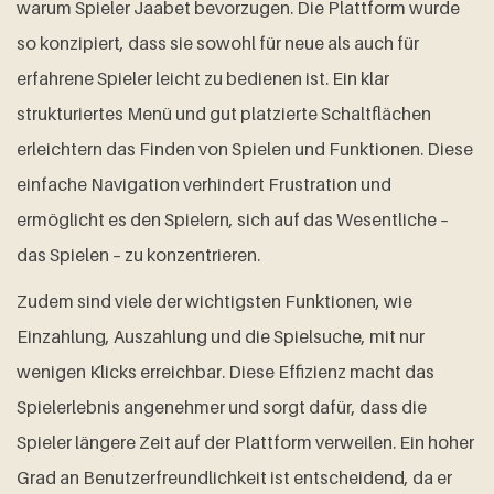
warum Spieler Jaabet bevorzugen. Die Plattform wurde
so konzipiert, dass sie sowohl für neue als auch für
erfahrene Spieler leicht zu bedienen ist. Ein klar
strukturiertes Menü und gut platzierte Schaltflächen
erleichtern das Finden von Spielen und Funktionen. Diese
einfache Navigation verhindert Frustration und
ermöglicht es den Spielern, sich auf das Wesentliche –
das Spielen – zu konzentrieren.
Zudem sind viele der wichtigsten Funktionen, wie
Einzahlung, Auszahlung und die Spielsuche, mit nur
wenigen Klicks erreichbar. Diese Effizienz macht das
Spielerlebnis angenehmer und sorgt dafür, dass die
Spieler längere Zeit auf der Plattform verweilen. Ein hoher
Grad an Benutzerfreundlichkeit ist entscheidend, da er