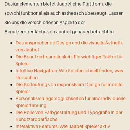
Designelementen bietet Jaabet eine Plattform, die
sowohl funktional als auch ästhetisch überzeugt. Lassen
Sie uns die verschiedenen Aspekte der
Benutzeroberfläche von Jaabet genauer betrachten.
Das ansprechende Design und die visuelle Ästhetik
von Jaabet
Die Benutzerfreundlichkeit: Ein wichtiger Faktor für
Spieler
Intuitive Navigation: Wie Spieler schnell finden, was
sie suchen
Die Bedeutung von responsivem Design für mobile
Spieler
Personalisierungsmöglichkeiten für eine individuelle
Spielerfahrung
Die Rolle von Farbgestaltung und Typografie in der
Benutzeroberfläche
Interaktive Features: Wie Jaabet Spieler aktiv