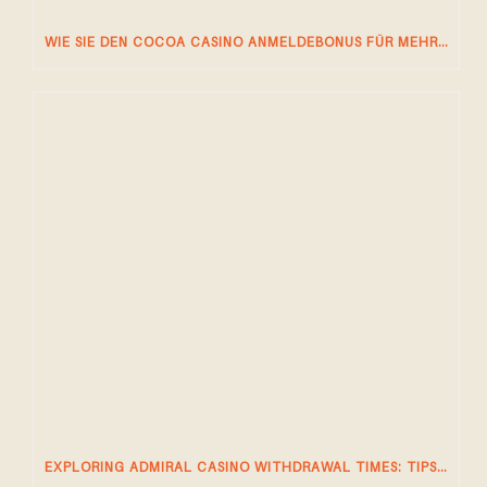
WIE SIE DEN COCOA CASINO ANMELDEBONUS FÜR MEHR SPIELSPASS NUTZEN
EXPLORING ADMIRAL CASINO WITHDRAWAL TIMES: TIPS FOR A FASTER TRANSACTION