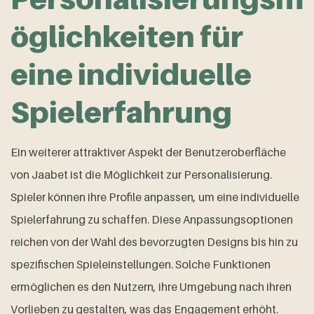
öglichkeiten für
eine individuelle
Spielerfahrung
Ein weiterer attraktiver Aspekt der Benutzeroberfläche
von Jaabet ist die Möglichkeit zur Personalisierung.
Spieler können ihre Profile anpassen, um eine individuelle
Spielerfahrung zu schaffen. Diese Anpassungsoptionen
reichen von der Wahl des bevorzugten Designs bis hin zu
spezifischen Spieleinstellungen. Solche Funktionen
ermöglichen es den Nutzern, ihre Umgebung nach ihren
Vorlieben zu gestalten, was das Engagement erhöht.