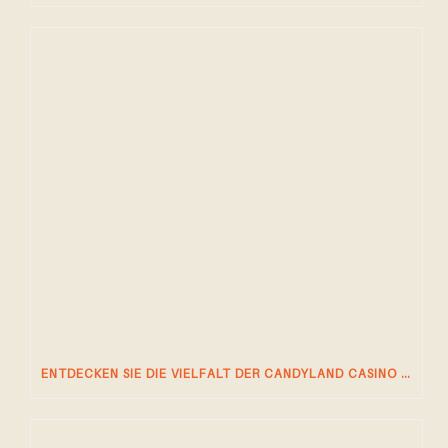
ENTDECKEN SIE DIE VIELFALT DER CANDYLAND CASINO SPIELE UND BONI