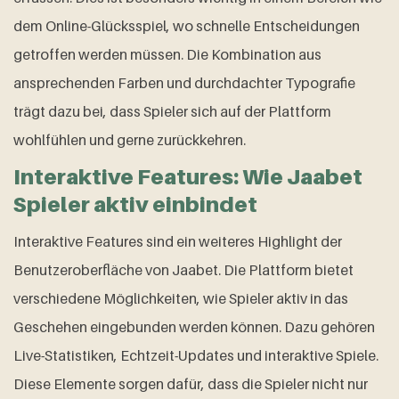
dem Online-Glücksspiel, wo schnelle Entscheidungen
getroffen werden müssen. Die Kombination aus
ansprechenden Farben und durchdachter Typografie
trägt dazu bei, dass Spieler sich auf der Plattform
wohlfühlen und gerne zurückkehren.
Interaktive Features: Wie Jaabet
Spieler aktiv einbindet
Interaktive Features sind ein weiteres Highlight der
Benutzeroberfläche von Jaabet. Die Plattform bietet
verschiedene Möglichkeiten, wie Spieler aktiv in das
Geschehen eingebunden werden können. Dazu gehören
Live-Statistiken, Echtzeit-Updates und interaktive Spiele.
Diese Elemente sorgen dafür, dass die Spieler nicht nur