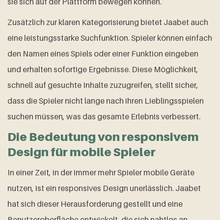
sie sich auf der Plattform bewegen können.
Zusätzlich zur klaren Kategorisierung bietet Jaabet auch
eine leistungsstarke Suchfunktion. Spieler können einfach
den Namen eines Spiels oder einer Funktion eingeben
und erhalten sofortige Ergebnisse. Diese Möglichkeit,
schnell auf gesuchte Inhalte zuzugreifen, stellt sicher,
dass die Spieler nicht lange nach ihren Lieblingsspielen
suchen müssen, was das gesamte Erlebnis verbessert.
Die Bedeutung von responsivem
Design für mobile Spieler
In einer Zeit, in der immer mehr Spieler mobile Geräte
nutzen, ist ein responsives Design unerlässlich. Jaabet
hat sich dieser Herausforderung gestellt und eine
Benutzeroberfläche entwickelt, die sich nahtlos an