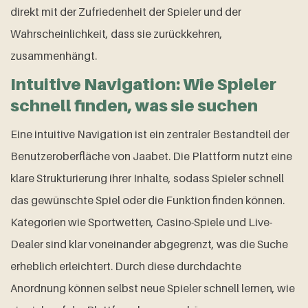
direkt mit der Zufriedenheit der Spieler und der
Wahrscheinlichkeit, dass sie zurückkehren,
zusammenhängt.
Intuitive Navigation: Wie Spieler
schnell finden, was sie suchen
Eine intuitive Navigation ist ein zentraler Bestandteil der
Benutzeroberfläche von Jaabet. Die Plattform nutzt eine
klare Strukturierung ihrer Inhalte, sodass Spieler schnell
das gewünschte Spiel oder die Funktion finden können.
Kategorien wie Sportwetten, Casino-Spiele und Live-
Dealer sind klar voneinander abgegrenzt, was die Suche
erheblich erleichtert. Durch diese durchdachte
Anordnung können selbst neue Spieler schnell lernen, wie