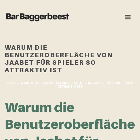
WARUM DIE
BENUTZEROBERFLÄCHE VON
JAABET FÜR SPIELER SO
ATTRAKTIV IST
HOME
»
WARUM DIE BENUTZEROBERFLÄCHE VON JAABET FÜR SPIELER SO
ATTRAKTIV IST
Warum die
Benutzeroberfläche