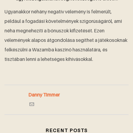
Ugyanakkor néhány negatív vélemény is felmerült,
például a fogadási követelmények szigorúságáról, ami
néha megnehezíti a bónuszok kifizetését. Ezen
vélemények alapos átgondolása segíthet a játékosoknak
felkészülni a Wazamba kaszinó használatára, és
tisztában lenni a lehetséges kihívásokkal.
Danny Timmer
RECENT POSTS