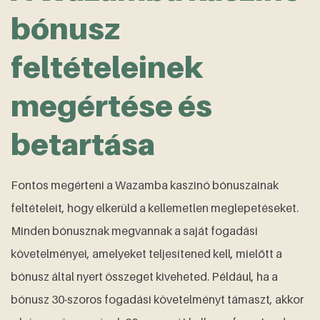
bónusz
feltételeinek
megértése és
betartása
Fontos megérteni a Wazamba kaszinó bónuszainak
feltételeit, hogy elkerüld a kellemetlen meglepetéseket.
Minden bónusznak megvannak a saját fogadási
követelményei, amelyeket teljesítened kell, mielőtt a
bónusz által nyert összeget kiveheted. Például, ha a
bónusz 30-szoros fogadási követelményt támaszt, akkor