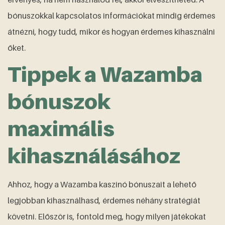
bónuszokkal kapcsolatos információkat mindig érdemes
átnézni, hogy tudd, mikor és hogyan érdemes kihasználni
őket.
Tippek a Wazamba
bónuszok
maximális
kihasználásához
Ahhoz, hogy a Wazamba kaszinó bónuszait a lehető
legjobban kihasználhasd, érdemes néhány stratégiát
követni. Először is, fontold meg, hogy milyen játékokat