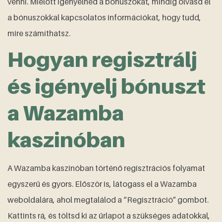
venni. Mielőtt igényelnéd a bónuszokat, mindig olvasd el
a bónuszokkal kapcsolatos információkat, hogy tudd,
mire számíthatsz.
Hogyan regisztrálj
és igényelj bónuszt
a Wazamba
kaszinóban
A Wazamba kaszinóban történő regisztrációs folyamat
egyszerű és gyors. Először is, látogass el a Wazamba
weboldalára, ahol megtalálod a “Regisztráció” gombot.
Kattints rá, és töltsd ki az űrlapot a szükséges adatokkal,